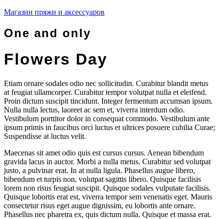
Магазин пряжи и аксессуаров
One and only
Flowers Day
work2
Etiam ornare sodales odio nec sollicitudin. Curabitur blandit metus
at feugiat ullamcorper. Curabitur tempor volutpat nulla et eleifend.
Proin dictum suscipit tincidunt. Integer fermentum accumsan ipsum.
Nulla nulla lectus, laoreet ac sem et, viverra interdum odio.
Vestibulum porttitor dolor in consequat commodo. Vestibulum ante
ipsum primis in faucibus orci luctus et ultrices posuere cubilia Curae;
Suspendisse at luctus velit.
Maecenas sit amet odio quis est cursus cursus. Aenean bibendum
gravida lacus in auctor. Morbi a nulla metus. Curabitur sed volutpat
justo, a pulvinar erat. In at nulla ligula. Phasellus augue libero,
bibendum et turpis non, volutpat sagittis libero. Quisque facilisis
lorem non risus feugiat suscipit. Quisque sodales vulputate facilisis.
Quisque lobortis erat est, viverra tempor sem venenatis eget. Mauris
consectetur risus eget augue dignissim, eu lobortis ante ornare.
Phasellus nec pharetra ex, quis dictum nulla. Quisque et massa erat.